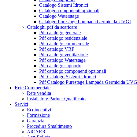
Catalogo Sistemi Idronici
Catalogo componenti opzionali
Catalogo Waterstage
Catalogo Purestage Lampada Germicida UVGI
Cataloghi pdf da scaricare
Pdf catalogo generale
Pdf catalogo residenziale
Pdf catalogo commerciale
Pdf catalogo VRF
Pdf catalogo ventilazione
Pdf catalogo Waterstage
Pdf catalogo supporto
Pdf catalogo componenti opzionali
Pdf Catalogo Sistemi Idronici
Pdf Catalogo Purestage Lampada Germicida UVG
Rete Commerciale
Rete vendita
Installatore Partner Qualificato
Servizi
Ecoincentivi
Formazione
Garanzia
Procedura Smaltimento
AiCARR