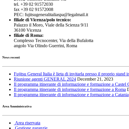
tel. +39 02 91572030
fax +39 02 91572008
PEC: fujitsugeneralitaliaspa@legalmail.it
filiale di Vicenza/polo tecnico:
Palazzo il Moro, Viale della Scienza 9/11
36100 Vicenza
filiale di Roma:
Complesso Tecnocenter, Via della Bufalotta
angolo Via Olindo Guerrini, Roma
News recenti
Fujitsu General Italia è lieta di invitarla presso il proprio st
Riunione agenti GENERAL 2024
December 21, 2023
Il programma itinerante di informazione e formazione a Caste
Il programma itinerante di informazione e formazione a Roma
Il programma itinerante di informazione e formazione a Catania
Area Amministrativa
Area riservata
Gestione garanzie